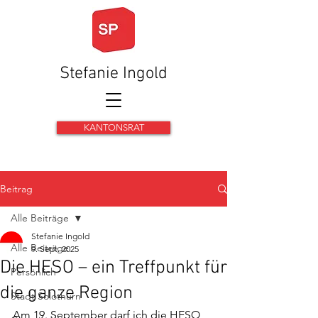
Stefanie Ingold
KANTONSRAT
Beitrag
Alle Beiträge
Stefanie Ingold
Alle Beiträge
9. Sept. 2025
Die HESO – ein Treffpunkt für
Persönlich
die ganze Region
Stadt Solothurn
Am 19. September darf ich die HESO, 