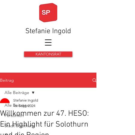
Stefanie Ingold
KANTONSRAT
Beitrag
Alle Beiträge
Stefanie Ingold
Alle Beiträge
16. Sept. 2024
Willkommen zur 47. HESO:
Persönlich
Ein Highlight für Solothurn
Stadt Solothurn