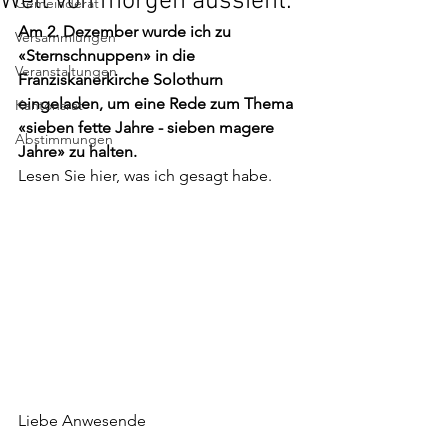
Welt von morgen aussieht.
Gemeinderat
Am 2. Dezember wurde ich zu 
Versammlungen
«Sternschnuppen» in die 
Veranstaltungen
Franziskanerkirche Solothurn 
eingeladen, um eine Rede zum Thema 
Kantonsrat
«sieben fette Jahre - sieben magere 
Abstimmungen
Jahre» zu halten.
Lesen Sie hier, was ich gesagt habe.
Liebe Anwesende