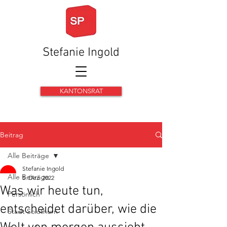
Stefanie Ingold
KANTONSRAT
Beitrag
Alle Beiträge
Stefanie Ingold
Alle Beiträge
5. Dez. 2022
Was wir heute tun,
Persönlich
entscheidet darüber, wie die
Stadt Solothurn